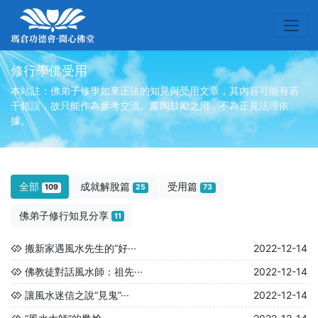
修行學佛受用
本站註：佛弟子修學如來正法的知見與受用文章，其內容可能有若
干錯誤，故只能作為參考交流、薰陶鼓勵之用，不為正見法理依
據。
全部
成就解脫篇
受用篇
109
25
73
佛弟子修行知見分享
11
搬新家遇風水先生的“好···
2022-12-14
佛教徒對話風水師：祖先···
2022-12-14
讓風水迷信之說“見鬼”···
2022-12-14