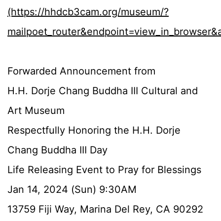
(https://hhdcb3cam.org/museum/?
mailpoet_router&endpoint=view_in_browse
Forwarded Announcement from
H.H. Dorje Chang Buddha III Cultural and
Art Museum
Respectfully Honoring the H.H. Dorje
Chang Buddha III Day
Life Releasing Event to Pray for Blessings
Jan 14, 2024 (Sun) 9:30AM
13759 Fiji Way, Marina Del Rey, CA 90292