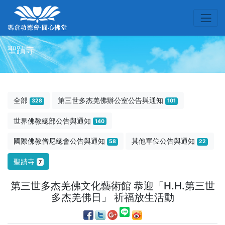
聖蹟寺
全部
第三世多杰羌佛辦公室公告與通知
328
101
世界佛教總部公告與通知
140
國際佛教僧尼總會公告與通知
其他單位公告與通知
58
22
聖蹟寺
7
第三世多杰羌佛文化藝術館 恭迎「H.H.第三世
多杰羌佛日」 祈福放生活動