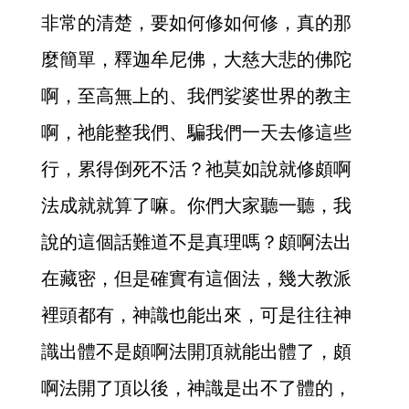
非常的清楚，要如何修如何修，真的那
麼簡單，釋迦牟尼佛，大慈大悲的佛陀
啊，至高無上的、我們娑婆世界的教主
啊，祂能整我們、騙我們一天去修這些
行，累得倒死不活？祂莫如說就修頗啊
法成就就算了嘛。你們大家聽一聽，我
說的這個話難道不是真理嗎？頗啊法出
在藏密，但是確實有這個法，幾大教派
裡頭都有，神識也能出來，可是往往神
識出體不是頗啊法開頂就能出體了，頗
啊法開了頂以後，神識是出不了體的，