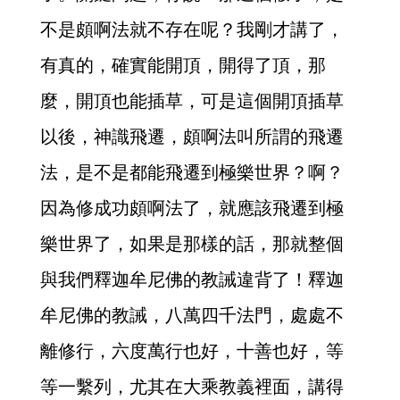
不是頗啊法就不存在呢？我剛才講了，
有真的，確實能開頂，開得了頂，那
麼，開頂也能插草，可是這個開頂插草
以後，神識飛遷，頗啊法叫所謂的飛遷
法，是不是都能飛遷到極樂世界？啊？
因為修成功頗啊法了，就應該飛遷到極
樂世界了，如果是那樣的話，那就整個
與我們釋迦牟尼佛的教誡違背了！釋迦
牟尼佛的教誡，八萬四千法門，處處不
離修行，六度萬行也好，十善也好，等
等一繫列，尤其在大乘教義裡面，講得