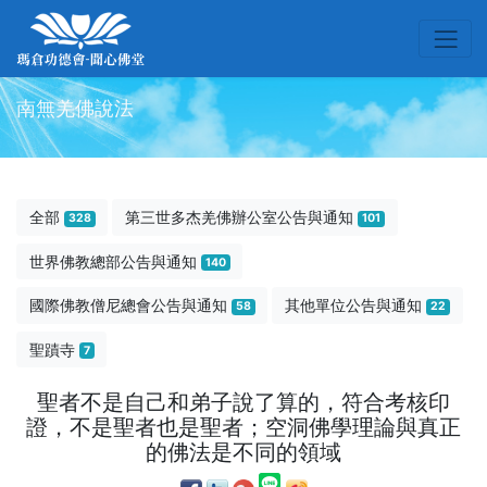
南無羌佛說法
全部
第三世多杰羌佛辦公室公告與通知
328
101
世界佛教總部公告與通知
140
國際佛教僧尼總會公告與通知
其他單位公告與通知
58
22
聖蹟寺
7
聖者不是自己和弟子說了算的，符合考核印
證，不是聖者也是聖者；空洞佛學理論與真正
的佛法是不同的領域