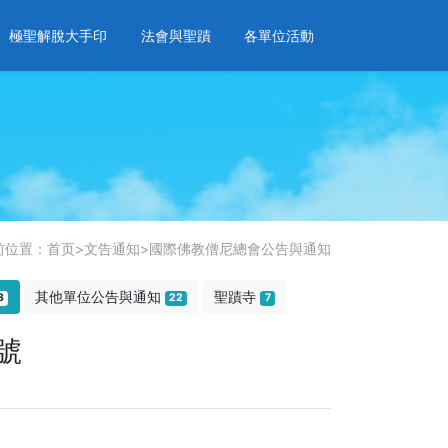
極聖解脫大手印
法會與聖蹟
各單位活動
前位置：
首页
>
文告通知
>
國際佛教僧尼總會公告與通知
其他單位公告與通知
聖蹟寺
8
22
7
號