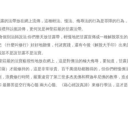
的法帶放在網上流傳，這種輕法、慢法、侮辱法的行為是罪障的行為，
殿禮拜以後請傳，更何況是神聖莊嚴的甘露法帶。
別法師說法:你們整天放甘露帶，輕慢地把甘露宣傳成一種解脫眾生的
把 《什麼叫修行》好好地聽懂，付諸實踐，還有今後《解脫大手印》出來
我並不是說甘露不是法寶。
莊嚴的法寶藐視性地放在網上，這是對佛法的極大侮辱，要知道，甘露是
菩薩）才能修持的，這是非常珍貴、百千萬億劫都難得的，但你們輕慢佛
到，浪費修行時間，嚴重違背了第三世多杰羌佛和釋迦牟尼佛的教導，造成
 最勝菩提空行海心髓 兩大心髓、《藉心經說真諦》來修行學法，這才