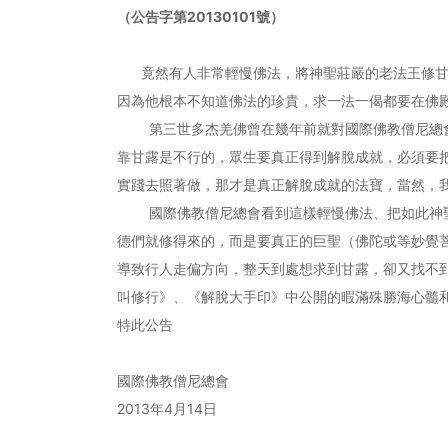
（公告字第20130101號）
竟然有人非常輕慢佛法，將神聖莊嚴的老法王修甘露
因為他根本不知道佛法的珍貴，求一法一偈都要在佛
第三世多杰羌佛曾在幾年前就對國際佛教僧尼總會個
靠甘露是不行的，眾生要真正得到解脫成就，必須要
實踐去照著做，那才是真正解脫成就的法寶，當然，
國際佛教僧尼總會看到這樣輕慢佛法、把如此神聖
德們就修得來的，而是要真正的巨聖（佛陀或等妙覺
導致行人走偏方向，整天到處想求到甘露，卻又找不
叫修行》、《解脫大手印》中公開的暇滿殊勝海心髓和
特此公告
國際佛教僧尼總會
2013年4月14日