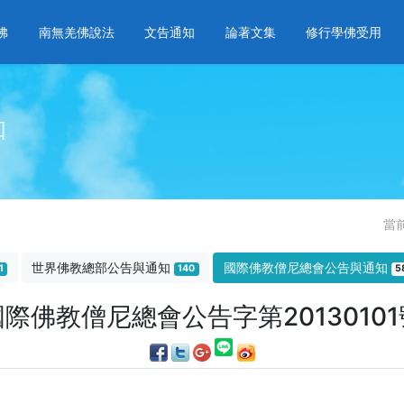
佛
南無羌佛說法
文告通知
論著文集
修行學佛受用
知
當
世界佛教總部公告與通知
國際佛教僧尼總會公告與通知
1
140
5
國際佛教僧尼總會公告字第20130101