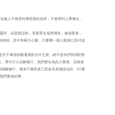
這種人不會受到佛菩薩的加持，不會學到上乘佛法，
靈丹，這是錯誤的，若要眾生福慧增長，修成聖者，
的時候，其中有兩大心髓，只要哪一個人能身口意付諸
百千萬億劫難遭遇的法中之寶，絕不是你們所謂的聖
法，導引行人誤解修行，我們實在為此人難過。這樣會
脫離修行。佛弟子應依第三世多杰羌佛說法的 《什麼
是我們要做的事。