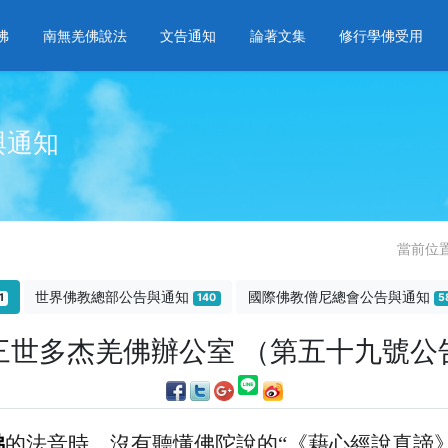
佛
南無羌佛說法
文告通知
論著文集
修行學佛受用
與通知
當前位
世界佛教總部公告與通知
國際佛教僧尼總會公告與通知
1
140
5
三世多杰羌佛辦公室 （第五十九號公
佛
的法音時，沒有聽懂佛陀說的“《藉心經說真諦