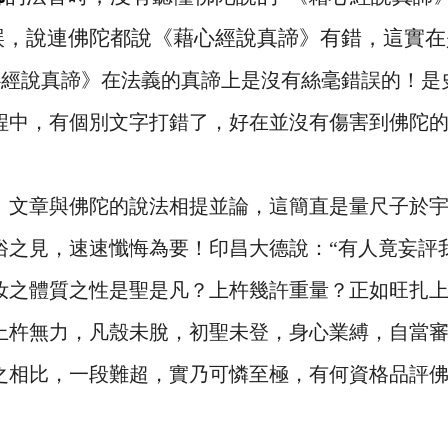
誤，說連佛陀都說《藉心經說真諦》有錯，這實在
心經說真諦》在法義的真諦上是沒有絲毫錯誤的！是
程中，有個別文字打錯了，好在並沒有傷害到佛陀
、文章與佛陀的說法相提並論，這簡直是量尺子於
俗之見，速速懺悔為要！印昌大德說：“有人竟妄評
汝之體質之性是聖是凡？上杵幾許重量？正如旺扎上
上杵無力，凡殼未脫，初聖未登，身心業縛，自當審
之相比，一段難超，實乃可憐至極，有何資格品評佛