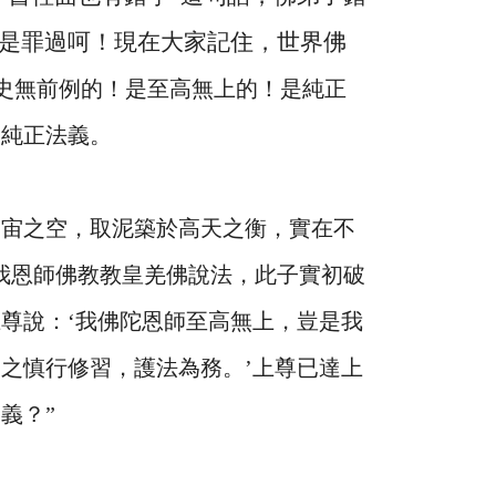
是罪過呵！現在大家記住，世界佛
史無前例的！是至高無上的！是純正
的純正法義。
宇宙之空，取泥築於高天之衡，實在不
我恩師佛教教皇羌佛說法，此子實初破
尊說：‘我佛陀恩師至高無上，豈是我
之慎行修習，護法為務。’上尊已達上
義？”