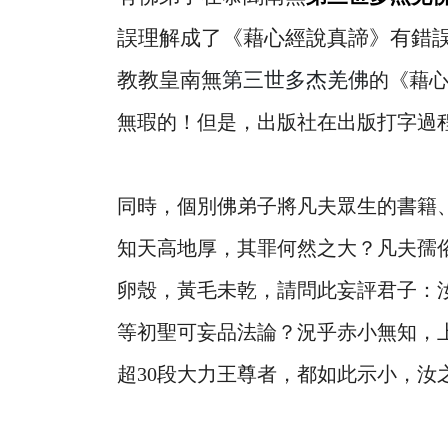
誤理解成了《藉心經說真諦》有錯
教教皇南無
第三世多杰羌佛
的《藉
無瑕的！但是，出版社在出版打字過
同時，個別佛弟子將凡夫眾生的書籍
知天高地厚，其罪何然之大？凡夫孺
卵殼，黃毛未乾，請問此妄評君子：
等初聖可妄品法論？況乎赤小無知，
超
30
段大力王尊者，都如此示小，汝