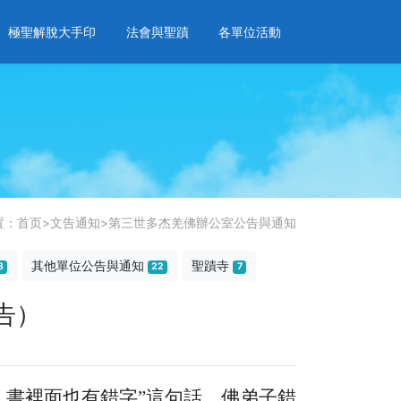
極聖解脫大手印
法會與聖蹟
各單位活動
置：
首页
>
文告通知
>
第三世多杰羌佛辦公室公告與通知
其他單位公告與通知
聖蹟寺
8
22
7
告）
》書裡面也有錯字”這句話，佛弟子錯