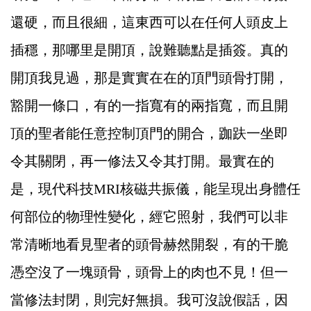
還硬，而且很細，這東西可以在任何人頭皮上
插穩，那哪里是開頂，說難聽點是插簽。真的
開頂我見過，那是實實在在的頂門頭骨打開，
豁開一條口，有的一指寬有的兩指寬，而且開
頂的聖者能任意控制頂門的開合，跏趺一坐即
令其關閉，再一修法又令其打開。最實在的
是，現代科技MRI核磁共振儀，能呈現出身體任
何部位的物理性變化，經它照射，我們可以非
常清晰地看見聖者的頭骨赫然開裂，有的干脆
憑空沒了一塊頭骨，頭骨上的肉也不見！但一
當修法封閉，則完好無損。我可沒說假話，因