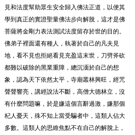
見和法度幫助眾生安全歸入佛法正道，以便其
學到真正的實證聖量佛法步向解脫，這才是佛
菩薩將金剛力表法測試法度留存於世的目的。
佛弟子裡面還有種人，執著於自己的凡夫見
地，看不見也拒絕看見充盈這末世，刀劈斧砍
都難以破除的黑業重障，總沉湎於自己的想
象，認為天下依然太平，寺廟叢林興旺，經咒
聲聲響亮，講經說法不斷，高僧大德林立，沒
有什麼問題嘛，於是嫌這個言辭過激，嫌那個
杞人憂天，殊不知上當受騙者中，這類人佔大
多數。這類人的思維焦點不在自己的解脫上，