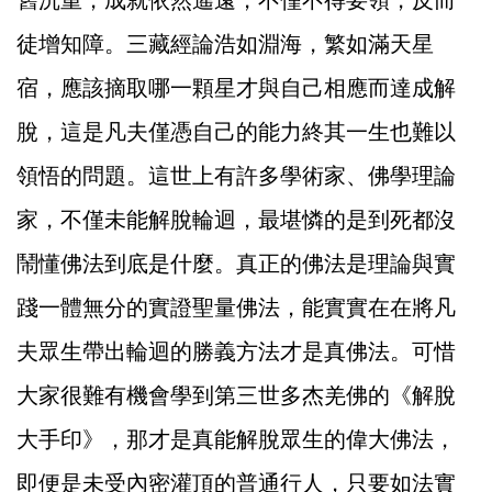
舊沉重，成就依然遙遠，不僅不得要領，反而
徒增知障。三藏經論浩如淵海，繁如滿天星
宿，應該摘取哪一顆星才與自己相應而達成解
脫，這是凡夫僅憑自己的能力終其一生也難以
領悟的問題。這世上有許多學術家、佛學理論
家，不僅未能解脫輪迴，最堪憐的是到死都沒
鬧懂佛法到底是什麼。真正的佛法是理論與實
踐一體無分的實證聖量佛法，能實實在在將凡
夫眾生帶出輪迴的勝義方法才是真佛法。可惜
大家很難有機會學到第三世多杰羌佛的《解脫
大手印》，那才是真能解脫眾生的偉大佛法，
即便是未受內密灌頂的普通行人，只要如法實