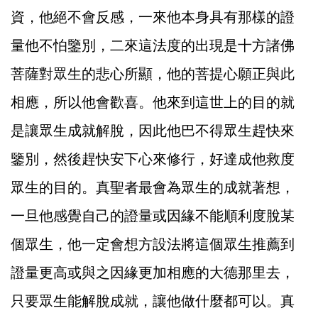
資，他絕不會反感，一來他本身具有那樣的證
量他不怕鑒別，二來這法度的出現是十方諸佛
菩薩對眾生的悲心所顯，他的菩提心願正與此
相應，所以他會歡喜。他來到這世上的目的就
是讓眾生成就解脫，因此他巴不得眾生趕快來
鑒別，然後趕快安下心來修行，好達成他救度
眾生的目的。真聖者最會為眾生的成就著想，
一旦他感覺自己的證量或因緣不能順利度脫某
個眾生，他一定會想方設法將這個眾生推薦到
證量更高或與之因緣更加相應的大德那里去，
只要眾生能解脫成就，讓他做什麼都可以。真