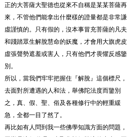
正的大菩薩大聖德也從來不自稱是某某菩薩再
來，不管他們能拿出什麼樣的證量都是非常謙
虛謹慎的。只有假的，沒本事冒充菩薩的凡夫
和踐踏眾生解脫慧命的妖魔，才會用大旗虎皮
虛張聲勢遮羞或害人，只有他們才畏懼反感鑒
別。
所以，當我們牢牢把握住『解脫』這個標尺，
去面對所遭遇的人和法，舉佛陀法度而鑒別
之，真、假、聖、俗及各種修行中的輕重緩
急，全都一目了然了。
再比如有人問到我一些佛學知識方面的問題，