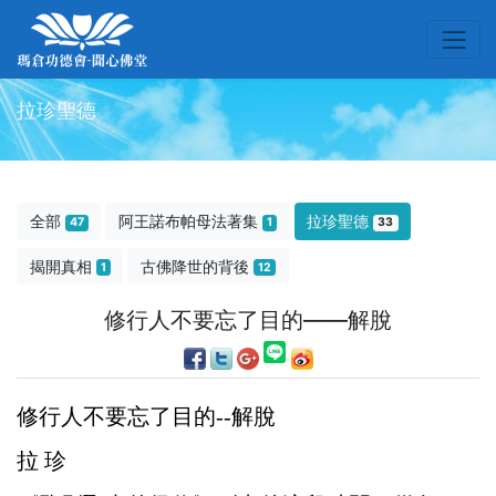
拉珍聖德
全部
阿王諾布帕母法著集
拉珍聖德
47
1
33
揭開真相
古佛降世的背後
1
12
修行人不要忘了目的——解脫
修行人不要忘了目的--解脫
拉 珍