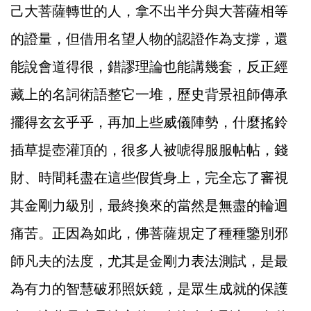
己大菩薩轉世的人，拿不出半分與大菩薩相等
的證量，但借用名望人物的認證作為支撐，還
能說會道得很，錯謬理論也能講幾套，反正經
藏上的名詞術語整它一堆，歷史背景祖師傳承
擺得玄玄乎乎，再加上些威儀陣勢，什麼搖鈴
插草提壺灌頂的，很多人被唬得服服帖帖，錢
財、時間耗盡在這些假貨身上，完全忘了審視
其金剛力級別，最終換來的當然是無盡的輪迴
痛苦。正因為如此，佛菩薩規定了種種鑒別邪
師凡夫的法度，尤其是金剛力表法測試，是最
為有力的智慧破邪照妖鏡，是眾生成就的保護