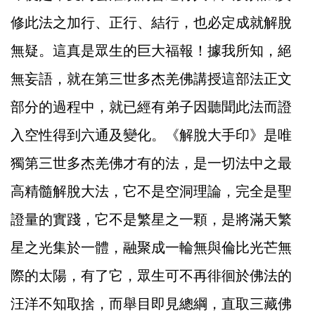
修此法之加行、正行、結行，也必定成就解脫
無疑。這真是眾生的巨大福報！據我所知，絕
無妄語，就在第三世多杰羌佛講授這部法正文
部分的過程中，就已經有弟子因聽聞此法而證
入空性得到六通及變化。《解脫大手印》是唯
獨第三世多杰羌佛才有的法，是一切法中之最
高精髓解脫大法，它不是空洞理論，完全是聖
證量的實踐，它不是繁星之一顆，是將滿天繁
星之光集於一體，融聚成一輪無與倫比光芒無
際的太陽，有了它，眾生可不再徘徊於佛法的
汪洋不知取捨，而舉目即見總綱，直取三藏佛