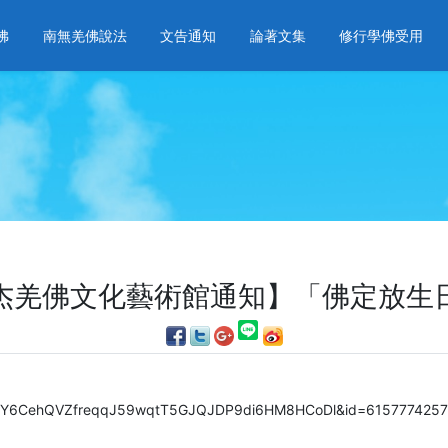
佛
南無羌佛說法
文告通知
論著文集
修行學佛受用
杰羌佛文化藝術館通知】「佛定放生
22Y6CehQVZfreqqJ59wqtT5GJQJDP9di6HM8HCoDl&id=6157774257