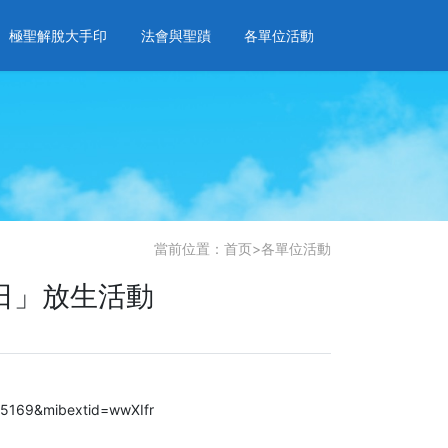
極聖解脫大手印
法會與聖蹟
各單位活動
當前位置：
首页
>
各單位活動
日」放生活動
5169&mibextid=wwXIfr