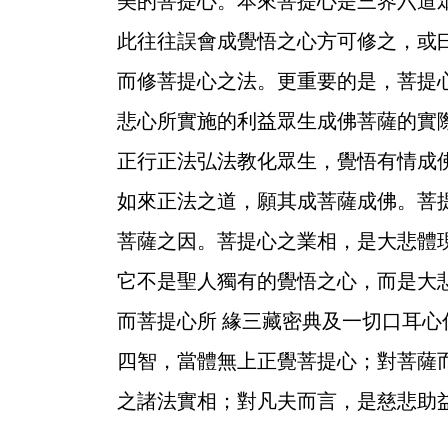
美的菩提心。本來菩提心是三界六道
此往往誤會成覺悟之心方可修之，或
而修菩提心之法。更重要的是，菩提
悲心所實施的利益眾生成佛菩薩的實
正行正法弘法教化眾生，覺悟有情成
如來正法之道，願其成菩薩成佛。菩
菩薩之因。菩提心之業相，是大悲體
它不是聖人獨有的覺悟之心，而是大
而菩提心所 緣三藏密典及一切口耳
四智，當體無上正覺菩提心；對菩薩
之諸法實相；對凡夫而言，是慈悲助