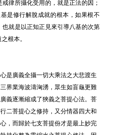
是戒律所攝化受用的，就是正法的因；
八基是修行解脫成就的根本，如果根不
，也就是以正知正見來引導八基的次第
道之根本。
心是廣義全攝一切大乘法之大悲渡生
，三界業海波濤洶湧，眾生如盲龜更難
由廣義逐漸縮成了狹義之菩提心法。菩
、行二菩提心之修持，又分情器四大和
提心，而歸於七支菩提份才是最上妙完