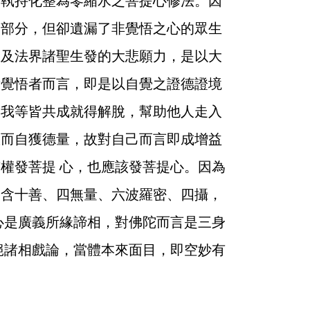
已執持化整為零縮水之菩提心修法。因
一部分，但卻遺漏了非覺悟之心的眾生
生及法界諸聖生發的大悲願力，是以大
對覺悟者而言，即是以自覺之證德證境
與我等皆共成就得解脫，幫助他人走入
故而自獲德量，故對自己而言即成增益
權發菩提 心，也應該發菩提心。因為
只含十善、四無量、六波羅密、四攝，
心是廣義所緣諦相，對佛陀而言是三身
絕諸相戲論，當體本來面目，即空妙有