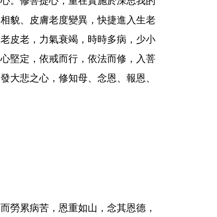
心。修菩提心，重在實施於深思我的
比相貌、皮膚老度變異，快捷進入生老
臉老皮老，力氣衰竭，時時多病，少小
決心堅定，依戒而行，依法而修，入菩
中發大悲之心，修知母、念恩、報恩、
而勞累病苦，恩重如山，念其恩德，