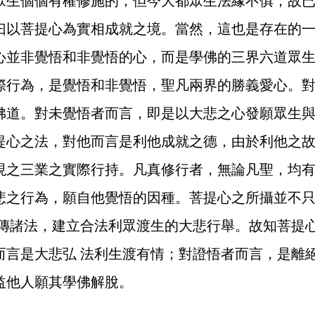
眾生個個有權修施的，但今大都眾生法緣不俱，故
曰以菩提心為實相成就之境。當然，這也是存在的
心並非覺悟和非覺悟的心，而是學佛的三界六道眾
際行為，是覺悟和非覺悟，聖凡兩界的勝義愛心。
佛道。對未覺悟者而言，即是以大悲之心發願眾生
提心之法，對他而言是利他成就之德，由於利他之
現之三業之實際行持。凡真修行者，無論凡聖，均有
悲之行為，願自他覺悟的因種。菩提心之所攝並不
心傳諸法，建立合法利眾渡生的大悲行舉。故知菩提
而言是大悲弘 法利生渡有情；對證悟者而言，是離
益他人願其學佛解脫。