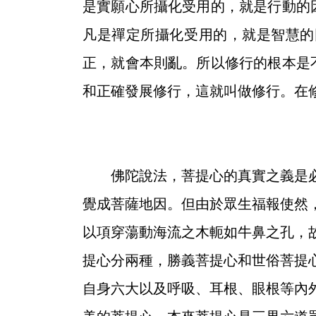
是實願心所攝化受用的，就是行動的
凡是禪定所攝化受用的，就是智慧的
正，就會本則亂。所以修行的根本是
和正確發展修行，這就叫做修行。在
佛陀說法，菩提心的真實之義是必
覺成菩薩地因。但由於眾生福報使然
以項穿蕩動海流之木軛如牛鼻之孔，
提心分兩種，勝義菩提心和世俗菩提
自身六大以及呼吸、耳根、眼根等內