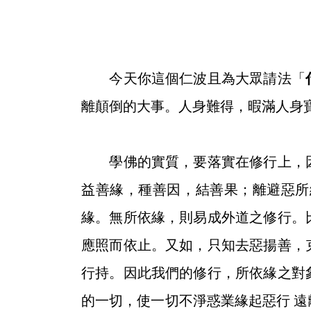
今天你這個仁波且為大眾請法「
離顛倒的大事。人身難得，暇滿人身
學佛的實質，要落實在修行上，
益善緣，種善因，結善果；離避惡所
緣。無所依緣，則易成外道之修行。
應照而依止。又如，只知去惡揚善，
行持。因此我們的修行，所依緣之對
的一切，使一切不淨惑業緣起惡行 