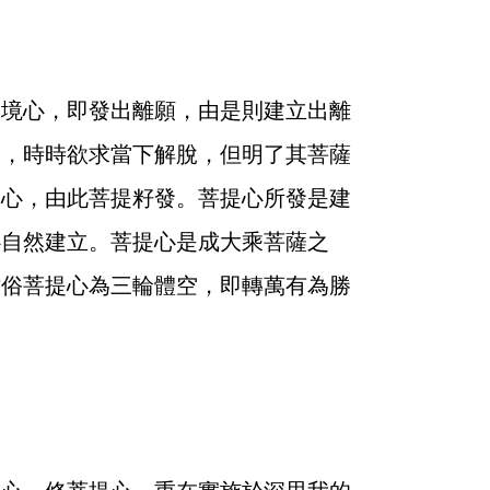
境心，即發出離願，由是則建立出離
逼，時時欲求當下解脫，但明了其菩薩
之心，由此菩提籽發。菩提心所發是建
心自然建立。菩提心是成大乘菩薩之
世俗菩提心為三輪體空，即轉萬有為勝