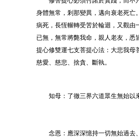
修菩提心必須付諸於實踐，而不只
身體無常，剎那變異，邁向衰老死亡
病死，長恆輾轉受苦於輪迴，又觀由
已無，無常將斃我命，親人老友，悉
提心修
雙運七支菩提心法
：
大悲我母
慈愛、慈悲、捨貪、斷執。
知母：了徹三界六道眾生無始以來
念恩：應深深憶持一切無始過去、