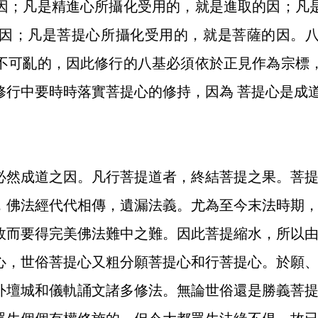
因；凡是精進心所攝化受用的，就是進取的因；凡
因；凡是菩提心所攝化受用的，就是菩薩的因。
不可亂的，因此修行的八基必須依於正見作為宗標
修行中要時時落實菩提心的修持，因為 菩提心是成
然成道之因。凡行菩提道者，終結菩提之果。菩提
，佛法經代代相傳，遺漏法義。尤為至今末法時期
故而要得完美佛法難中之難。因此菩提縮水，所以
心，世俗菩提心又粗分願菩提心和行菩提心。於願
外壇城和儀軌誦文諸多修法。無論世俗還是勝義菩