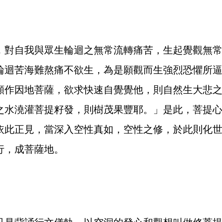
對自我與眾生輪迴之無常流轉痛苦，生起覺觀無常
輪迴苦海難熬痛不欲生，為是願觀而生強烈恐懼所
願作因地菩薩，欲求快速自覺覺他，則自然生大悲
之水澆灌菩提籽發，則樹茂果豐耶。」是此，菩提
依此正見，當深入空性真如，空性之修，於此則化
行，成菩薩地。