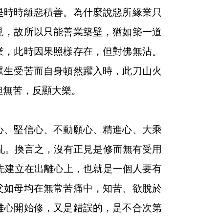
是時時離惡積善。為什麼說惡所緣業只
見，故所以只能善業築壁，猶如築一道
業，此時因果照樣存在，但對佛無沾。
眾生受苦而自身頓然躍入時，此刀山火
但無苦，反顯大樂。
、堅信心、不動願心、精進心、大乘
亂。換言之，沒有正見是修而無有受用
先建立在出離心上，也就是一個人要有
父如母均在無常苦痛中，知苦、欲脫於
離心開始修，又是錯誤的，是不合次第