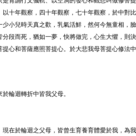
是背誦行文儀軌、以空洞的發心和觀想叫做修菩提
。以十年觀察，四十年觀察，七十年觀察，於中對
一少小兒時天真之歡，乳氣活鮮，然何今無童相，
皆分段而死，猶如一夢，快將做完，心生大懼，則
菩提心
和
菩薩應照菩提心
。於
大悲我母菩提心
修法
於輪迴轉折中皆我父母。
現在於輪迴之父母，皆曾生育養育體愛於我，為我