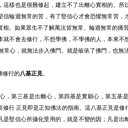
，這樣也是很難修起，建立不了出離心實相的。所
堅信輪迴無常的苦，有了堅信心才會恐懼無常苦，
實相。如果眾生不了解萬法皆無常、輪迴無常的痛苦
本就不會去修行，不想學佛，不學佛的人，本來不
有無常心，就無法步入佛門。就是皈依了佛門，也無
佛修行的
八基正見
。
，第三基是出離心，第四基是實願心，第五基是
而修行 正見即是正知佛法的指南。這八基正見是修
凡是堅信心所攝化受用的，就是不變的因；凡是出