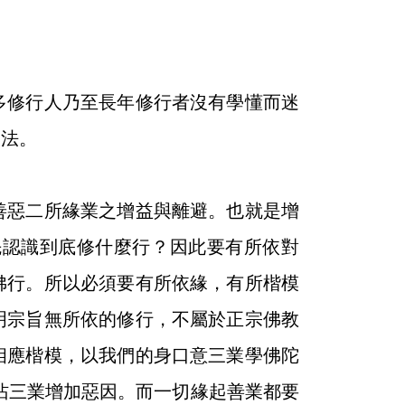
多修行人乃至長年修行者沒有學懂而迷
之法。
善惡二所緣業之增益與離避。也就是增
先認識到底修什麼行？因此要有所依對
佛行。所以必須要有所依緣，有所楷模
明宗旨無所依的修行，不屬於正宗佛教
相應楷模，以我們的身口意三業學佛陀
沾三業增加惡因。而一切緣起善業都要