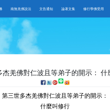
佛
南無羌佛說法
文告通知
論著文集
修行學佛受用
多杰羌佛對仁波且等弟子的開示： 什
第三世多杰羌佛對仁波且等弟子的開示：
什麼叫修行