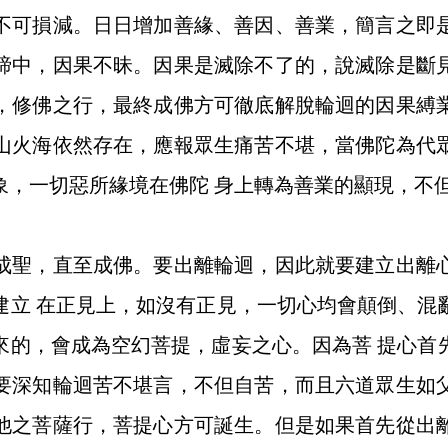
不可損減。日日增加善緣、善因、善業，簡言之即
諦中，因果不昧。因果是滅除不了的，說滅除是斷
，修佛之行，最終成佛方可徹底解脫輪迴的因果縛
山火海依然存在，應報眾生痛苦不堪，當佛陀為代
象，一切惡所緣境在佛陀 身上轉為善業的顯現，不
聖，直至成佛。要出離輪迴，因此就要建立出離心
建立 在正見上，如沒有正見，一切心均會顛倒、混
來的，會成為空幻菩提，虛妄之心。因為菩 提心首
要深知輪迴苦不堪言，不但自苦，而且六道眾生如
他之菩薩行，菩提心方可誕生。但是如果首先從出