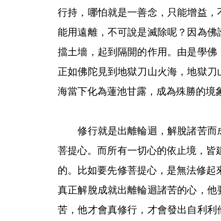
行持，哪怕就是一善念，只能增益，
能用遠離，不可說是滅除呢？因為佛
擋土墻，起到隔開的作用。由是學佛
正如佛陀見到地獄刀山火海，地獄刀
海當下化為蓮池甘露，成為殊勝的境
修行就是出離輪迴，解脫諸苦而成
菩提心。而所有一切心的依止境，皆
的。比如要先修菩提心，是無法修起
真正解脫成就出離輪迴諸苦的心，他
苦，他才會真修行，才會發出自利利