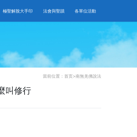
極聖解脫大手印
法會與聖蹟
各單位活動
當前位置：
首页
>
南無羌佛說法
麼叫修行