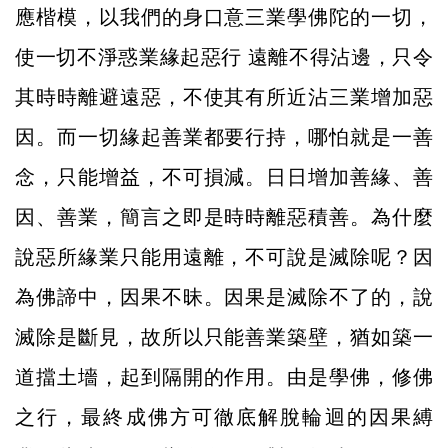
應楷模，以我們的身口意三業學佛陀的一切，
使一切不淨惑業緣起惡行 遠離不得沾邊，只令
其時時離避遠惡，不使其有所近沾三業增加惡
因。而一切緣起善業都要行持，哪怕就是一善
念，只能增益，不可損減。日日增加善緣、善
因、善業，簡言之即是時時離惡積善。為什麼
說惡所緣業只能用遠離，不可說是滅除呢？因
為佛諦中，因果不昧。因果是滅除不了的，說
滅除是斷見，故所以只能善業築壁，猶如築一
道擋土墻，起到隔開的作用。由是學佛，修佛
之行，最終成佛方可徹底解脫輪迴的因果縛