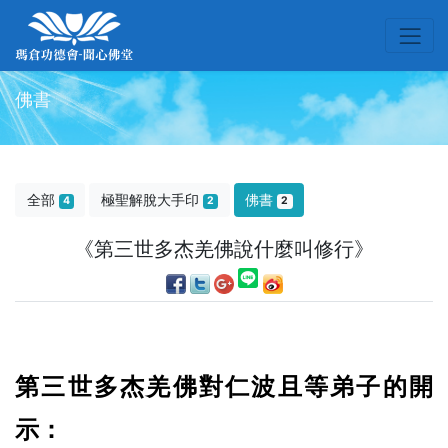
佛書
全部
極聖解脫大手印
佛書
4
2
2
《第三世多杰羌佛說什麼叫修行》
第三世多杰羌佛對仁波且等弟子的開
示：