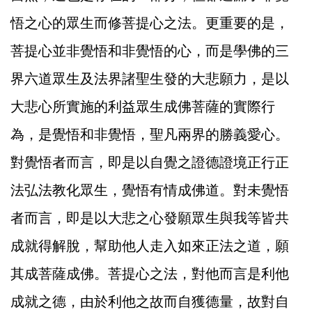
悟之心的眾生而修菩提心之法。更重要的是，
菩提心並非覺悟和非覺悟的心，而是學佛的三
界六道眾生及法界諸聖生發的大悲願力，是以
大悲心所實施的利益眾生成佛菩薩的實際行
為，是覺悟和非覺悟，聖凡兩界的勝義愛心。
對覺悟者而言，即是以自覺之證德證境正行正
法弘法教化眾生，覺悟有情成佛道。對未覺悟
者而言，即是以大悲之心發願眾生與我等皆共
成就得解脫，幫助他人走入如來正法之道，願
其成菩薩成佛。菩提心之法，對他而言是利他
成就之德，由於利他之故而自獲德量，故對自