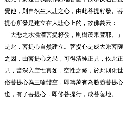
覺他，則自然生大悲之心，由此菩提籽發。菩
提心所發是建立在大悲心上的，故佛義云：
「大悲之水澆灌菩提籽發，則樹茂果豐耶。」
是此，菩提心自然建立。菩提心是成大乘菩薩
之因，由菩提心之果，可得清純正見，依此正
見，當深入空性真如，空性之修，於此則化世
俗菩提心為三輪體空，即轉萬有為勝義菩提心
也，有了菩提心，即修菩提行，成菩薩地。