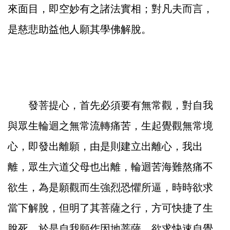
來面目，即空妙有之諸法實相；對凡夫而言，
是慈悲助益他人願其學佛解脫。
發菩提心，首先必須要有無常觀，對自我
與眾生輪迴之無常流轉痛苦，生起覺觀無常境
心，即發出離願，由是則建立出離心，我出
離，眾生六道父母也出離，輪迴苦海難熬痛不
欲生，為是願觀而生強烈恐懼所逼，時時欲求
當下解脫，但明了其菩薩之行，方可快捷了生
脫死，於是自我願作因地菩薩，欲求快速自覺