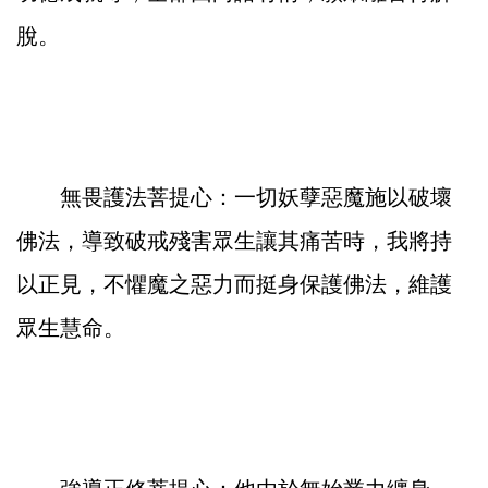
脫。
無畏護法菩提心：一切妖孽惡魔施以破壞
佛法，導致破戒殘害眾生讓其痛苦時，我將持
以正見，不懼魔之惡力而挺身保護佛法，維護
眾生慧命。