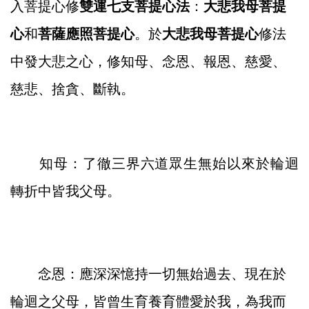
入菩提心修
雙運七支菩提心法
：
大悲我母菩提
心
和
菩薩應照菩提心
。於
大悲我母菩提心
修法
中發大悲之心，修知母、念恩、報恩、慈愛、
慈悲、捨貪、斷執。
知母：了徹三界六道眾生無始以來於輪迴
轉折中皆我父母。
念恩：應深深憶持一切無始過去、現在於
輪迴之父母，皆曾生育養育體愛於我，為我而