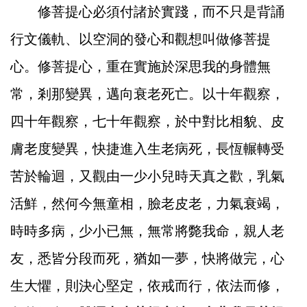
修菩提心必須付諸於實踐，而不只是背誦
行文儀軌、以空洞的發心和觀想叫做修菩提
心。修菩提心，重在實施於深思我的身體無
常，剎那變異，邁向衰老死亡。以十年觀察，
四十年觀察，七十年觀察，於中對比相貌、皮
膚老度變異，快捷進入生老病死，長恆輾轉受
苦於輪迴，又觀由一少小兒時天真之歡，乳氣
活鮮，然何今無童相，臉老皮老，力氣衰竭，
時時多病，少小已無，無常將斃我命，親人老
友，悉皆分段而死，猶如一夢，快將做完，心
生大懼，則決心堅定，依戒而行，依法而修，