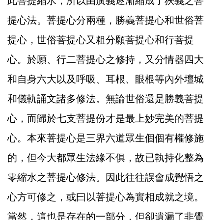
此菩提縮水，所以由廣義逐漸縮成了狹義之菩
提心法。菩提心分兩種，勝義菩提心和世俗菩
提心，世俗菩提心又粗分願菩提心和行菩提
心。於願、行二菩提心之修持，又分情器四大
和自身六大以及呼吸、耳根、眼根等內外壇城
和儀軌誦文諸多修法。無論世俗還是勝義菩提
心，而歸於七支菩提份才是最上妙完美的菩提
心。本來菩提心是三界六道眾生個個有權修施
的，但今大都眾生法緣不俱，故已執持化整為
零縮水之菩提心修法。因此往往誤會成覺悟之
心方可修之，或曰以菩提心為實相成就之境。
當然，這也是存在的一部分，但卻遺漏了非覺