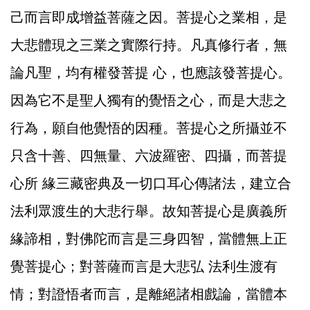
己而言即成增益菩薩之因。菩提心之業相，是
大悲體現之三業之實際行持。凡真修行者，無
論凡聖，均有權發菩提 心，也應該發菩提心。
因為它不是聖人獨有的覺悟之心，而是大悲之
行為，願自他覺悟的因種。菩提心之所攝並不
只含十善、四無量、六波羅密、四攝，而菩提
心所 緣三藏密典及一切口耳心傳諸法，建立合
法利眾渡生的大悲行舉。故知菩提心是廣義所
緣諦相，對佛陀而言是三身四智，當體無上正
覺菩提心；對菩薩而言是大悲弘 法利生渡有
情；對證悟者而言，是離絕諸相戲論，當體本