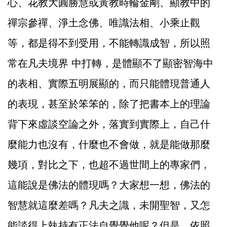
心、花教大圓勝慧或黃教時輪金剛、顯教中的
禪宗參禪、淨土念佛、唯識法相、小乘止觀
等，都是得不到受用，不能轉識成智，所以照
常在凡夫境界 中打轉，是體顯不了顯密智海中
的表相、實際五明展顯的，而只能體現普通人
的表現，甚至於笨笨的，除了把書本上的理論
背下來虛談空論之外，落實到實際上，自己什
麼能力也沒有，什麼也不會做，就是能做那麼
幾項，對比之下，也超不過世間上的專家們，
這能說是佛法的體現嗎？大家想一想，佛法的
智慧就這麼差嗎？凡夫之識，未開聖智，又怎
能談得上執持有正法自覺覺他呢？但是，依照