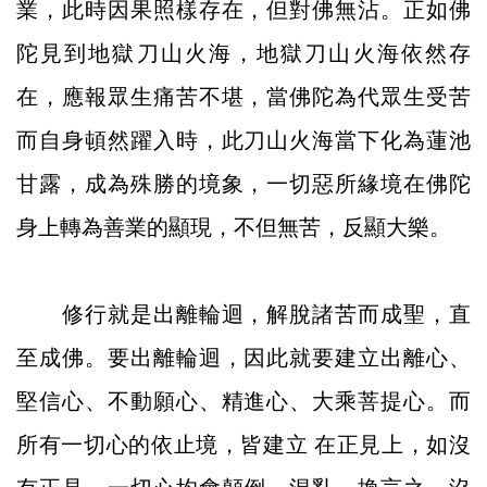
業，此時因果照樣存在，但對佛無沾。正如佛
陀見到地獄刀山火海，地獄刀山火海依然存
在，應報眾生痛苦不堪，當佛陀為代眾生受苦
而自身頓然躍入時，此刀山火海當下化為蓮池
甘露，成為殊勝的境象，一切惡所緣境在佛陀
身上轉為善業的顯現，不但無苦，反顯大樂。
修行就是出離輪迴，解脫諸苦而成聖，直
至成佛。要出離輪迴，因此就要建立出離心、
堅信心、不動願心、精進心、大乘菩提心。而
所有一切心的依止境，皆建立 在正見上，如沒