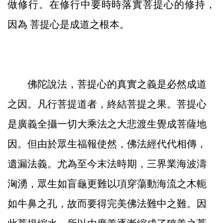
做修行。在修行中要時時落實菩提心的修持，
因為 菩提心是成道之根本。
佛陀說法，菩提心的真實之義是必然成道
之因。凡行菩提道者，終結菩提之果。菩提心
是廣義全攝一切大乘法之大悲渡生覺成菩薩地
因。但由於眾生福報使然，佛法經代代相傳，
遺漏法義。尤為至今末法時期，三界業海波濤
洶湧，眾生如盲龜更難以項穿蕩動海流之木軛
如牛鼻之孔，故而要得完美佛法難中之難。因